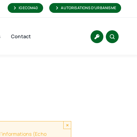
IGECOM40
AUTORISATIONS D’URBANISME
s
Contact
×
 d’informations (Echo