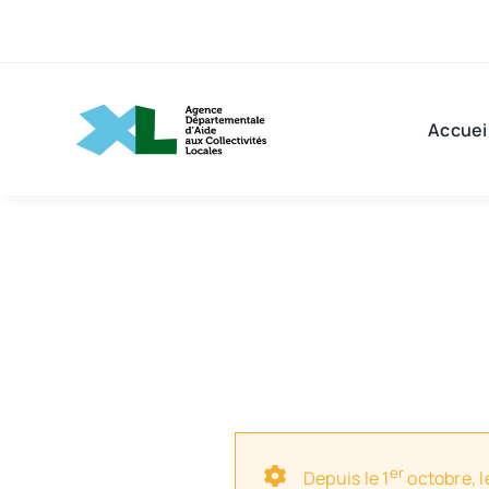
Passer
au
contenu
Accuei
er
Depuis le 1
octobre, l