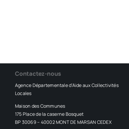
Contactez-nous
Agence Départementale d’Aide aux Collectivités
Locales
Maison des Communes
175 Place de la caserne Bosquet
BP 30069 – 40002 MONT DE MARSAN CEDEX