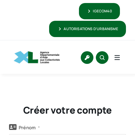
Passer
IGECOM40
au
contenu
AUTORISATIONS D’URBANISME
Créer votre compte
Prénom
*