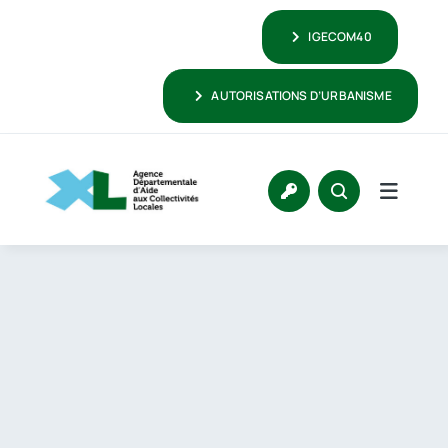
Passer
IGECOM40
au
contenu
AUTORISATIONS D’URBANISME