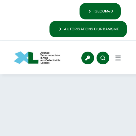
Passer
IGECOM40
au
contenu
AUTORISATIONS D’URBANISME