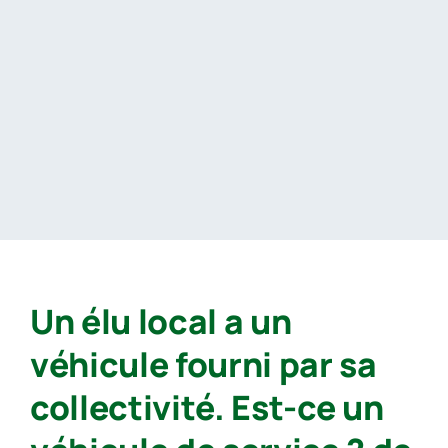
Passer
au
contenu
Un élu local a un
véhicule fourni par sa
collectivité. Est-ce un