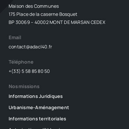
ce
Maison des Communes
un
175 Place de la caserne Bosquet
véhicule
de
BP 30069 – 40002 MONT DE MARSAN CEDEX
service
?
Email
de
contact@adacl40.fr
fonction
?
[VIDEO
Téléphone
et
+(33) 5 58 85 80 50
article]
Nos missions
Informations Juridiques
Urbanisme-Aménagement
Informations territoriales