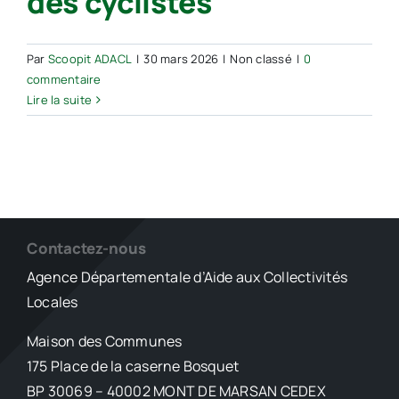
des cyclistes
Par
Scoopit ADACL
|
30 mars 2026
|
Non classé
|
0
commentaire
Lire la suite
Contactez-nous
Agence Départementale d’Aide aux Collectivités
Locales
Maison des Communes
175 Place de la caserne Bosquet
BP 30069 – 40002 MONT DE MARSAN CEDEX