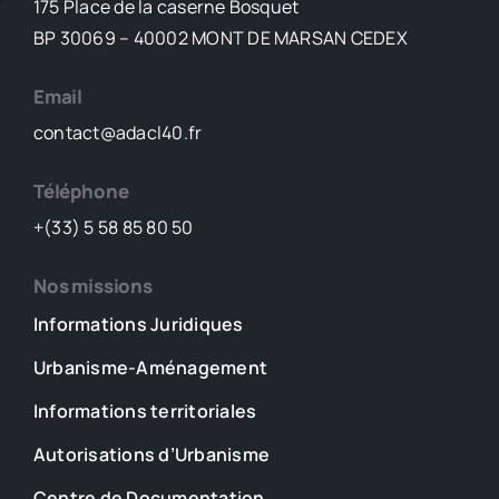
175 Place de la caserne Bosquet
logements
BP 30069 – 40002 MONT DE MARSAN CEDEX
Email
contact@adacl40.fr
Téléphone
+(33) 5 58 85 80 50
Nos missions
Informations Juridiques
Urbanisme-Aménagement
Informations territoriales
Autorisations d’Urbanisme
Centre de Documentation