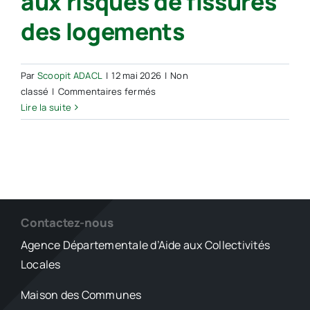
aux risques de fissures
des logements
Par
Scoopit ADACL
|
12 mai 2026
|
Non
sur
classé
|
Commentaires fermés
Sols
Lire la suite
argileux :
le
gouvernement
assouplit
les
aides
face
Contactez-nous
aux
Agence Départementale d’Aide aux Collectivités
risques
Locales
de
fissures
Maison des Communes
des