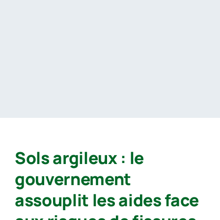
Passer
au
contenu
Sols argileux : le
gouvernement
assouplit les aides face