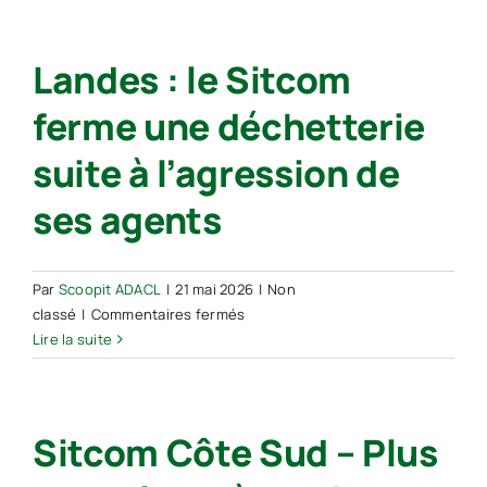
opération
gratuite
Landes : le Sitcom
de
collecte
ferme une déchetterie
d’amiante
pour
suite à l’agression de
les
particuliers
ses agents
qui
dépendent
du
Par
Scoopit ADACL
|
21 mai 2026
|
Non
Sitcom
sur
classé
|
Commentaires fermés
Côte
Landes :
Lire la suite
sud
le
Sitcom
ferme
Sitcom Côte Sud – Plus
une
déchetterie