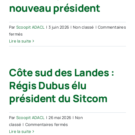
nouveau président
Par
Scoopit ADACL
|
3 juin 2026
|
Non classé
|
Commentaires
sur
fermés
Sitcom
Lire la suite
Côte
sud
des
Côte sud des Landes :
Landes :
« Être
Régis Dubus élu
encore
meilleur
président du Sitcom
sur
le
tri
nous
Par
Scoopit ADACL
|
26 mai 2026
|
Non
permettra
sur
classé
|
Commentaires fermés
d’atténuer
Côte
Lire la suite