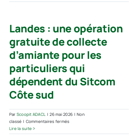
le
sud
coût
des
du
Landes :
Landes : une opération
traitement
Régis
des
Dubus
gratuite de collecte
déchets »,
élu
cible
président
d’amiante pour les
le
du
nouveau
Sitcom
particuliers qui
président
dépendent du Sitcom
Côte sud
Par
Scoopit ADACL
|
26 mai 2026
|
Non
sur
classé
|
Commentaires fermés
Landes :
Lire la suite
une