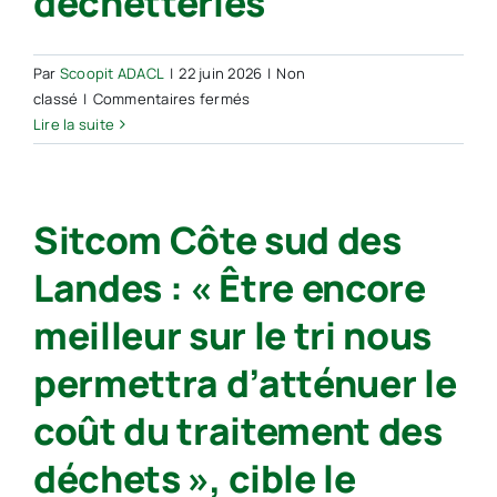
déchetteries
Par
Scoopit ADACL
|
22 juin 2026
|
Non
sur
classé
|
Commentaires fermés
Sud
Lire la suite
Landes :
le
Sitcom
Sitcom Côte sud des
Côte
sud
Landes : « Être encore
déclenche
son
meilleur sur le tri nous
alerte
canicule
permettra d’atténuer le
pour
les
coût du traitement des
déchetteries
déchets », cible le