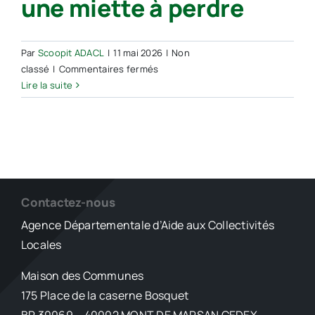
une miette à perdre
suite
à
l’agression
de
Par
Scoopit ADACL
|
11 mai 2026
|
Non
ses
sur
classé
|
Commentaires fermés
agents
Sitcom
Lire la suite
Côte
Sud
–
Plus
une
miette
à
Contactez-nous
perdre
Agence Départementale d’Aide aux Collectivités
Locales
Maison des Communes
175 Place de la caserne Bosquet