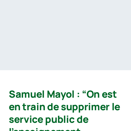
Passer
au
contenu
Samuel Mayol : “On est
en train de supprimer le
service public de