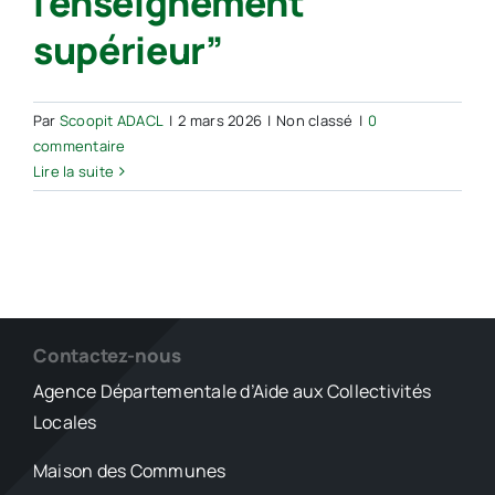
l’enseignement
supérieur”
Par
Scoopit ADACL
|
2 mars 2026
|
Non classé
|
0
commentaire
Lire la suite
Contactez-nous
Agence Départementale d’Aide aux Collectivités
Locales
Maison des Communes