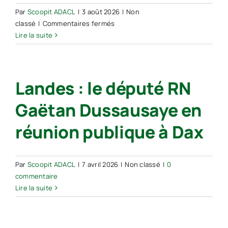
Par
Scoopit ADACL
|
3 août 2026
|
Non
sur
classé
|
Commentaires fermés
Canicules,
Lire la suite
mégafeux,
inondations :
l’extrême
Landes : le député RN
droite
à
Gaëtan Dussausaye en
l’offensive
réunion publique à Dax
Par
Scoopit ADACL
|
7 avril 2026
|
Non classé
|
0
commentaire
Lire la suite