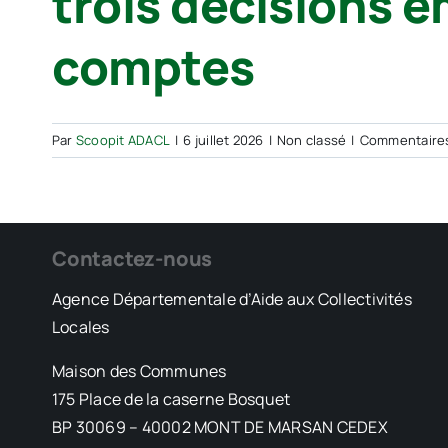
trois décisions 
comptes
Par
Scoopit ADACL
|
6 juillet 2026
|
Non classé
|
Commentaire
Contactez-nous
Agence Départementale d’Aide aux Collectivités
Locales
Maison des Communes
175 Place de la caserne Bosquet
BP 30069 – 40002 MONT DE MARSAN CEDEX