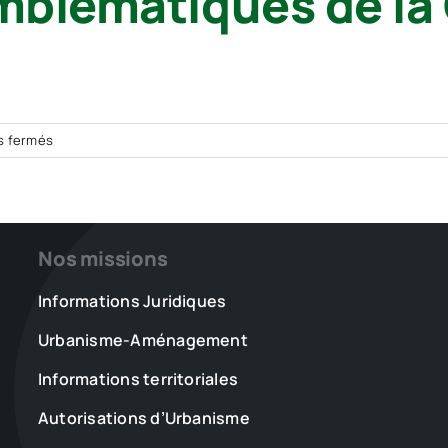
emblématiques de la
sur
s fermés
Juris
–
Responsabilité
des
Nos missions
gestionnaires
publics
Informations Juridiques
:
trois
Urbanisme-Aménagement
décisions
emblématiques
Informations territoriales
de
la
Autorisations d’Urbanisme
Cour