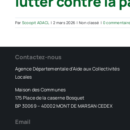
lutter contre la 
Par
Scoopit ADACL
|
2 mars 2026
|
Non classé
|
0 commentair
Contactez-nous
Agence Départementale d’Aide aux Collectivités
Locales
Maison des Communes
175 Place de la caserne Bosquet
BP 30069 – 40002 MONT DE MARSAN CEDEX
Email