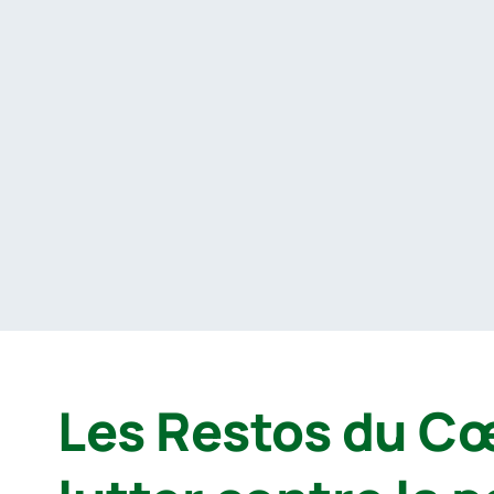
Passer
au
contenu
Les Restos du Cœ