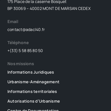
175 Place de la caserne Bosquet
les
études
BP 30069 – 40002 MONT DE MARSAN CEDEX
d’exécution
Email
contact@adacl40.fr
Téléphone
+(33) 5 58 85 80 50
Nos missions
Informations Juridiques
Urbanisme-Aménagement
Informations territoriales
Autorisations d’Urbanisme
Centre de Documentation