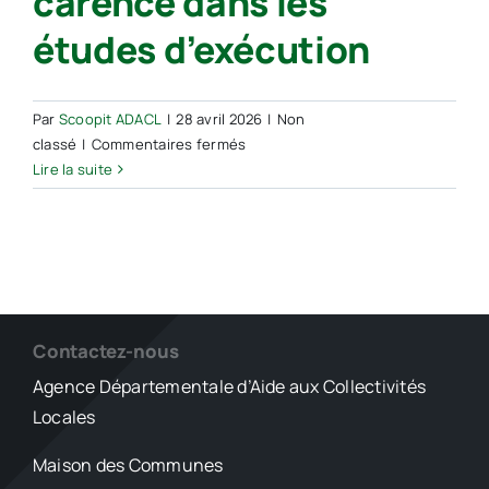
carence dans les
études d’exécution
Par
Scoopit ADACL
|
28 avril 2026
|
Non
sur
classé
|
Commentaires fermés
Juris
Lire la suite
–
Résiliation
pour
faute
du
maître
d’œuvre
Contactez-nous
en
Agence Départementale d’Aide aux Collectivités
cas
Locales
de
carence
Maison des Communes
dans