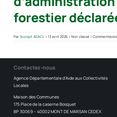
d’administration
forestier déclaré
Par
Scoopit ADACL
|
13 avril 2026
|
Non classé
|
Commentaires
Contactez-nous
Agence Départementale d’Aide aux Collectivités
Locales
Maison des Communes
175 Place de la caserne Bosquet
BP 30069 – 40002 MONT DE MARSAN CEDEX