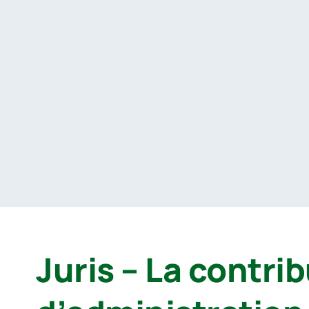
Passer
au
contenu
Juris – La contrib