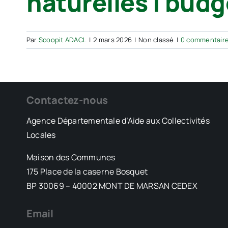
naturelles | budg
Par
Scoopit ADACL
|
2 mars 2026
|
Non classé
|
0 commentair
Contactez-nous
Agence Départementale d’Aide aux Collectivités
Locales
Maison des Communes
175 Place de la caserne Bosquet
BP 30069 – 40002 MONT DE MARSAN CEDEX
Email