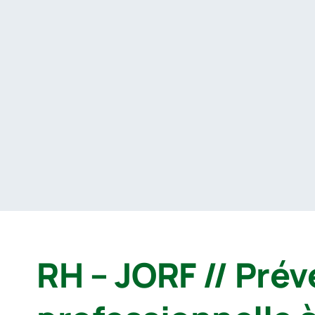
Passer
au
contenu
RH – JORF // Prév