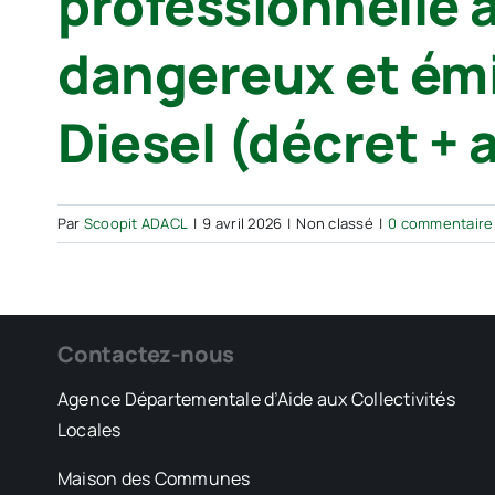
professionnelle 
dangereux et ém
Diesel (décret + 
Par
Scoopit ADACL
|
9 avril 2026
|
Non classé
|
0 commentaire
Contactez-nous
Agence Départementale d’Aide aux Collectivités
Locales
Maison des Communes