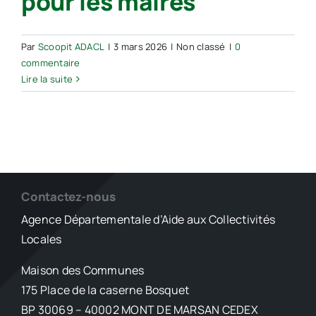
pour les maires
Par
Scoopit ADACL
|
3 mars 2026
|
Non classé
|
0
commentaire
Lire la suite
Contactez-nous
Agence Départementale d’Aide aux Collectivités
Locales
Maison des Communes
175 Place de la caserne Bosquet
BP 30069 – 40002 MONT DE MARSAN CEDEX