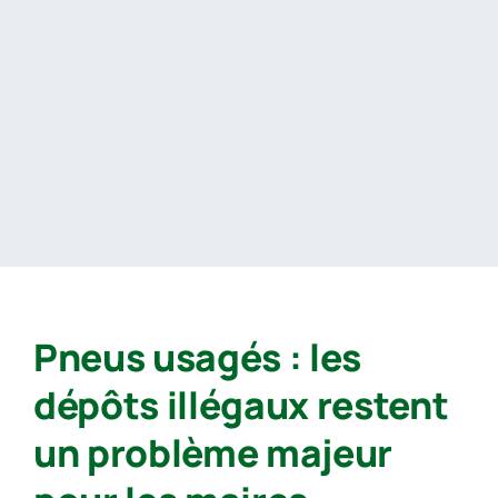
Passer
au
contenu
Pneus usagés : les
dépôts illégaux restent
un problème majeur