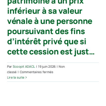
patrimoine à un prix
inférieur à sa valeur
vénale à une personne
poursuivant des fins
d’intérêt privé que si
cette cession est just…
Par
Scoopit ADACL
|
19 juin 2026
|
Non
sur
classé
|
Commentaires fermés
Juris
Lire la suite
–
Une
collectivité
publique
ne