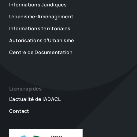
des
Informations Juridiques
fins
d’intérêt
Urbanisme-Aménagement
privé
Informations territoriales
que
si
Autorisations d’Urbanisme
cette
cession
Centre de Documentation
est
just…
Liens rapides
L’actualité de l’ADACL
Contact