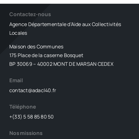
peut
céder
Contactez-nous
un
Agence Départementale d’Aide aux Collectivités
élément
Locales
de
son
Maison des Communes
patrimoine
175 Place de la caserne Bosquet
à
un
BP 30069 – 40002 MONT DE MARSAN CEDEX
prix
inférieur
Email
à
contact@adacl40.fr
sa
valeur
vénale
Téléphone
à
+(33) 5 58 85 80 50
une
personne
Nos missions
poursuivant