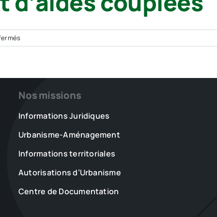
t d’aides couplées
sur
fermés
JORF
–
Régions
–
Nos missions
PAC
:
Informations Juridiques
modification
des
Urbanisme-Aménagement
règles
de
Informations territoriales
conditionnalité
et
Autorisations d’Urbanisme
d’aides
Centre de Documentation
couplées