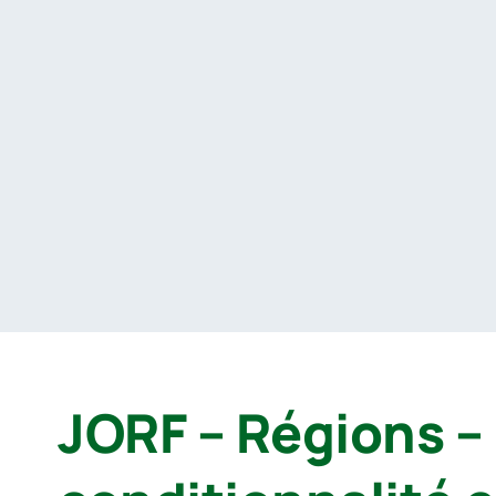
Passer
au
contenu
JORF – Régions – 