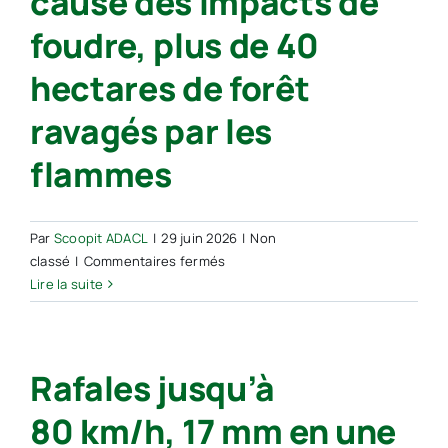
cause des impacts de
foudre, plus de 40
hectares de forêt
ravagés par les
flammes
Par
Scoopit ADACL
|
29 juin 2026
|
Non
sur
classé
|
Commentaires fermés
Orages
Lire la suite
dans
les
Landes :
Rafales jusqu’à
plusieurs
départs
80 km/h, 17 mm en une
d’incendies
à