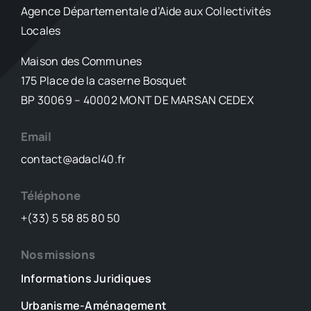
chutes
Agence Départementale d’Aide aux Collectivités
d’arbres :
Locales
les
Landes
Maison des Communes
peu
175 Place de la caserne Bosquet
impactées
par
BP 30069 – 40002 MONT DE MARSAN CEDEX
la
dépression
Email
orageuse
contact@adacl40.fr
Téléphone
+(33) 5 58 85 80 50
Nos missions
Informations Juridiques
Urbanisme-Aménagement