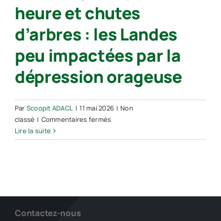
heure et chutes
cause
des
d’arbres : les Landes
impacts
de
peu impactées par la
foudre,
plus
dépression orageuse
de
40
hectares
Par
Scoopit ADACL
|
11 mai 2026
|
Non
de
sur
classé
|
Commentaires fermés
forêt
Rafales
Lire la suite
ravagés
jusqu’à
par
80 km/h,
les
17 mm
flammes
en
une
heure
et
Contactez-nous