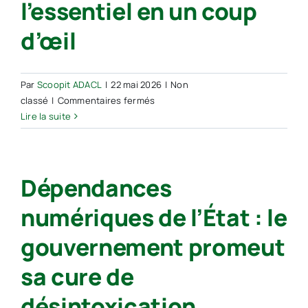
l’essentiel en un coup
d’œil
Par
Scoopit ADACL
|
22 mai 2026
|
Non
sur
classé
|
Commentaires fermés
Circ.
Lire la suite
–
Clés
de
Dépendances
signature
et
numériques de l’État : le
flux
électronique
gouvernement promeut
:
l’essentiel
sa cure de
en
un
désintoxication
coup