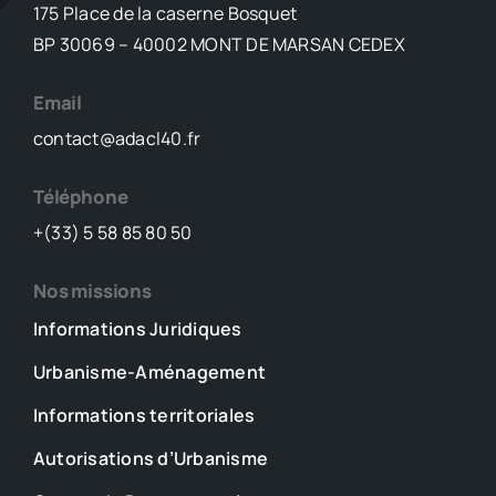
de
175 Place de la caserne Bosquet
réaffirmer
BP 30069 – 40002 MONT DE MARSAN CEDEX
et
de
Email
renforcer
contact@adacl40.fr
Téléphone
+(33) 5 58 85 80 50
Nos missions
Informations Juridiques
Urbanisme-Aménagement
Informations territoriales
Autorisations d’Urbanisme