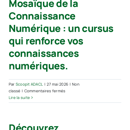
Mosaïque de la
mise
Connaissance
en
œuvre
Numérique : un cursus
de
l’article
qui renforce vos
31
de
connaissances
la
loi
numériques.
du
21
mai
Par
Scoopit ADACL
|
27 mai 2026
|
Non
2024
sur
classé
|
Commentaires fermés
visant
Mosaïque
Lire la suite
à
de
sécuriser
la
et
Connaissance
à
Découvrez
Numérique
réguler