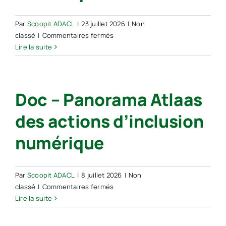
Par
Scoopit ADACL
|
23 juillet 2026
|
Non
sur
classé
|
Commentaires fermés
Au
Lire la suite
Congrès
de
Villes
Doc – Panorama Atlaas
de
France,
des actions d’inclusion
Anne
Le
numérique
Hénanff
appelle
les
maires
Par
Scoopit ADACL
|
8 juillet 2026
|
Non
à
sur
classé
|
Commentaires fermés
“piloter”
Doc
Lire la suite
leur
–
transformation
Panorama