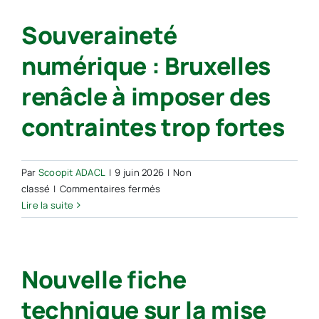
numérique
Atlaas
Souveraineté
des
actions
numérique : Bruxelles
d’inclusion
numérique
renâcle à imposer des
contraintes trop fortes
Par
Scoopit ADACL
|
9 juin 2026
|
Non
sur
classé
|
Commentaires fermés
Souveraineté
Lire la suite
numérique
:
Bruxelles
Nouvelle fiche
renâcle
à
technique sur la mise
imposer