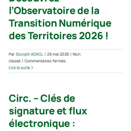
:
l’espace
l’Observatoire de la
un
numérique
cursus
associée
Transition Numérique
qui
à
renforce
des
des Territoires 2026 !
vos
clauses-
connaissances
types
numériques.
(…)
Par
Scoopit ADACL
|
26 mai 2026
|
Non
sur
classé
|
Commentaires fermés
Découvrez
Lire la suite
l’Observatoire
de
la
Circ. – Clés de
Transition
Numérique
signature et flux
des
Territoires
électronique :
2026
!