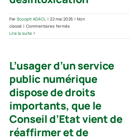
d’œil
Par
Scoopit ADACL
|
22 mai 2026
|
Non
sur
classé
|
Commentaires fermés
Dépendances
Lire la suite
numériques
de
l’État
L’usager d’un service
:
le
public numérique
gouvernement
promeut
dispose de droits
sa
cure
importants, que le
de
désintoxication
Conseil d’Etat vient de
réaffirmer et de