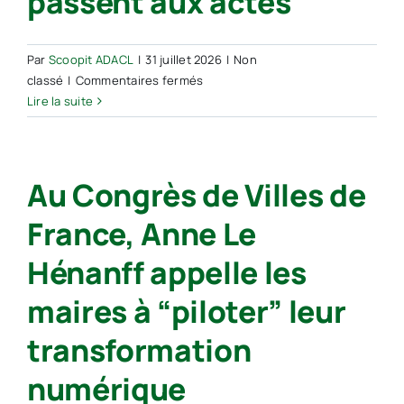
passent aux actes
Par
Scoopit ADACL
|
31 juillet 2026
|
Non
sur
classé
|
Commentaires fermés
Souveraineté
Lire la suite
numérique
:
l’Europe,
Au Congrès de Villes de
l’État
et
France, Anne Le
les
territoires
Hénanff appelle les
passent
aux
maires à “piloter” leur
actes
transformation
numérique