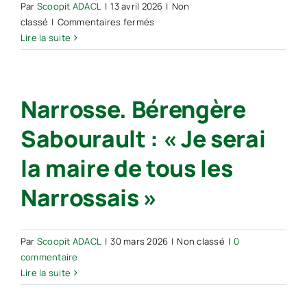
Par
Scoopit ADACL
|
13 avril 2026
|
Non
sur
classé
|
Commentaires fermés
Narrosse :
Lire la suite
une
exposition
photographique
Narrosse. Bérengère
dévoile
la
Sabourault : « Je serai
vie
secrète
la maire de tous les
des
récifs
Narrossais »
artificiels
landais
Par
Scoopit ADACL
|
30 mars 2026
|
Non classé
|
0
commentaire
Lire la suite