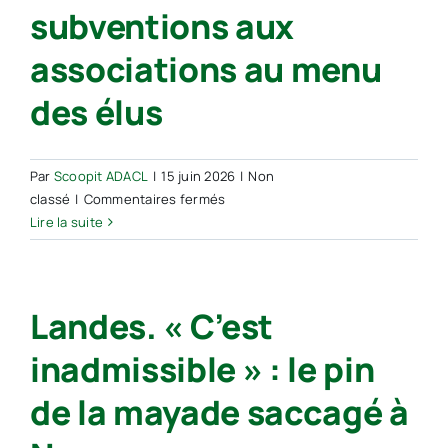
l’unanimité,
subventions aux
le
ton
associations au menu
monte
au
des élus
sujet
du
Centre
Par
Scoopit ADACL
|
15 juin 2026
|
Non
de
sur
classé
|
Commentaires fermés
loisirs
Conseil
Lire la suite
municipal
de
Narrosse :
Landes. « C’est
nouveau
restaurant,
inadmissible » : le pin
nominations
et
de la mayade saccagé à
subventions
aux