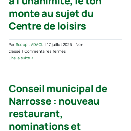
à l’unanimité, le ton
monte au sujet du
Centre de loisirs
Par
Scoopit ADACL
|
17 juillet 2026
|
Non
sur
classé
|
Commentaires fermés
Conseil
Lire la suite
municipal
de
Narrosse :
Conseil municipal de
après
une
Narrosse : nouveau
série
de
restaurant,
dossiers
votés
nominations et
à