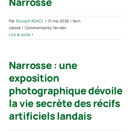
Narrosse
associations
au
menu
Par
Scoopit ADACL
|
15 mai 2026
|
Non
des
sur
classé
|
Commentaires fermés
élus
Landes.
Lire la suite
« C’est
inadmissible » :
le
Narrosse : une
pin
de
exposition
la
mayade
photographique dévoile
saccagé
à
la vie secrète des récifs
Narrosse
artificiels landais