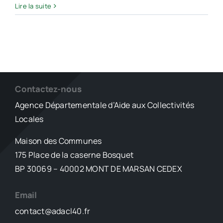
Contre
Lire la suite
installé
la
dans
prolifération
les
du
Landes
moustique
part
tigre,
en
Toulouse
guerre
tente
contre
Contactez-nous
le
le
Agence Départementale d’Aide aux Collectivités
lâcher
moustique-
Locales
de
tigre
spécimens
en
Maison des Communes
stériles
fabriquant
175 Place de la caserne Bosquet
son
propre
BP 30069 – 40002 MONT DE MARSAN CEDEX
répulsif
Email
contact@adacl40.fr