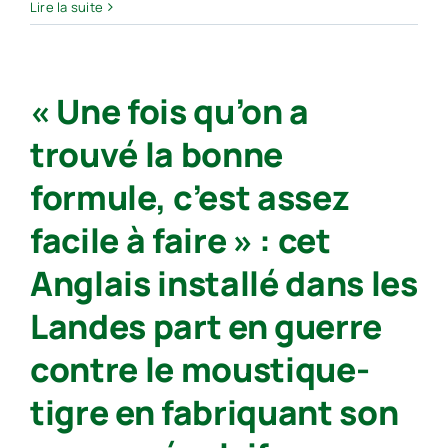
Moustique
Lire la suite
tigre :
la
Nouvelle-
« Une fois qu’on a
Aquitaine
sous
trouvé la bonne
surveillance
renforcée
formule, c’est assez
facile à faire » : cet
Anglais installé dans les
Landes part en guerre
contre le moustique-
tigre en fabriquant son