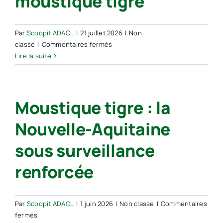
moustique tigre
Par
Scoopit ADACL
|
21 juillet 2026
|
Non
sur
classé
|
Commentaires fermés
75 %
Lire la suite
de
la
population
Moustique tigre : la
régionale
concernés
Nouvelle-Aquitaine
par
la
sous surveillance
présence
du
renforcée
moustique
tigre
Par
Scoopit ADACL
|
1 juin 2026
|
Non classé
|
Commentaires
sur
fermés