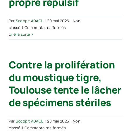
propre répulsif
Par
Scoopit ADACL
|
29 mai 2026
|
Non
sur
classé
|
Commentaires fermés
« Une
Lire la suite
fois
qu’on
a
Contre la prolifération
trouvé
la
du moustique tigre,
bonne
formule,
Toulouse tente le lâcher
c’est
assez
de spécimens stériles
facile
à
faire » :
Par
Scoopit ADACL
|
28 mai 2026
|
Non
cet
sur
classé
|
Commentaires fermés
Anglais