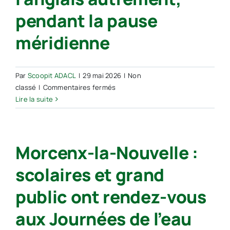
de
pendant la pause
la
loi
méridienne
fondatrice
du
service
Par
Scoopit ADACL
|
29 mai 2026
|
Non
public
sur
classé
|
Commentaires fermés
de
Morcenx-
Lire la suite
l’électricité
la-
et
Nouvelle :
du
des
gaz
Morcenx-la-Nouvelle :
ateliers
ludiques
scolaires et grand
pour
apprendre
public ont rendez-vous
l’anglais
autrement,
aux Journées de l’eau
pendant
la