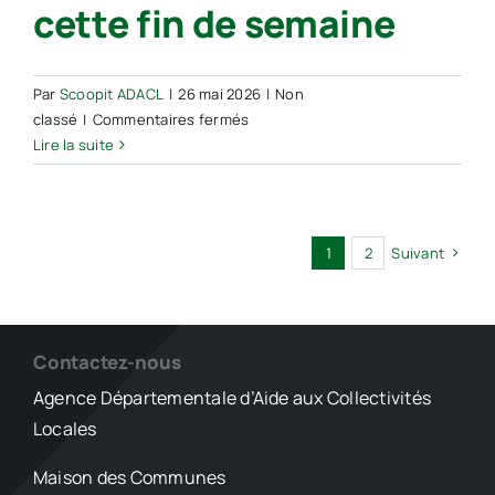
cette fin de semaine
pause
méridienne
Par
Scoopit ADACL
|
26 mai 2026
|
Non
sur
classé
|
Commentaires fermés
Morcenx-
Lire la suite
la-
Nouvelle :
scolaires
et
1
2
Suivant
grand
public
ont
rendez-
Contactez-nous
vous
Agence Départementale d’Aide aux Collectivités
aux
Journées
Locales
de
l’eau
Maison des Communes