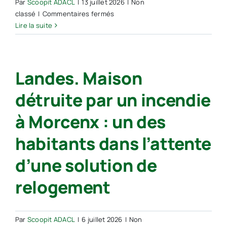
Par
Scoopit ADACL
|
13 juillet 2026
|
Non
sur
classé
|
Commentaires fermés
Morcenx-
Lire la suite
la-
Nouvelle :
l’Office
Landes. Maison
de
tourisme
détruite par un incendie
lance
sa
à Morcenx : un des
saison
estivale
habitants dans l’attente
entre
cinéma
d’une solution de
et
animations
relogement
Par
Scoopit ADACL
|
6 juillet 2026
|
Non