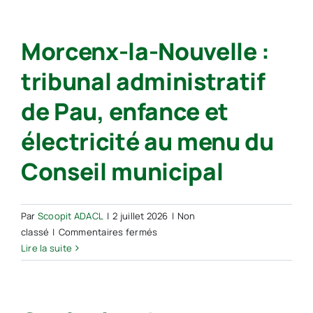
Nouvelle :
une
Morcenx-la-Nouvelle :
fresque
participative
tribunal administratif
dédiée
à
de Pau, enfance et
la
nature
électricité au menu du
inaugurée
à
Conseil municipal
l’école
maternelle
Par
Scoopit ADACL
|
2 juillet 2026
|
Non
sur
classé
|
Commentaires fermés
Morcenx-
Lire la suite
la-
Nouvelle :
tribunal
administratif