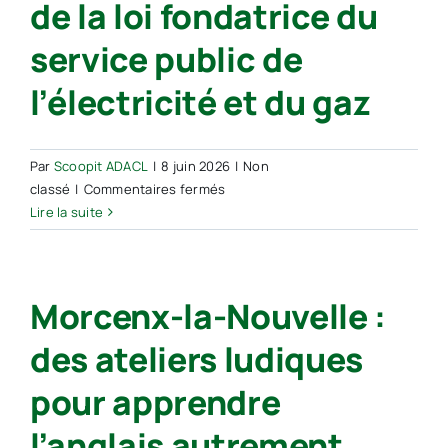
de la loi fondatrice du
de
l’intelligence
service public de
artificielle
l’électricité et du gaz
Par
Scoopit ADACL
|
8 juin 2026
|
Non
sur
classé
|
Commentaires fermés
Morcenx-
Lire la suite
la-
Nouvelle :
le
Morcenx-la-Nouvelle :
Centre
Marcel-
des ateliers ludiques
Paul
a
pour apprendre
commémoré
les
l’anglais autrement,
80 ans