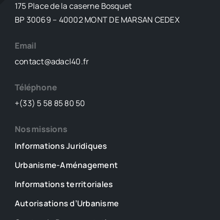
cette
175 Place de la caserne Bosquet
fin
BP 30069 – 40002 MONT DE MARSAN CEDEX
de
semaine
Email
contact@adacl40.fr
Téléphone
+(33) 5 58 85 80 50
Nos missions
Informations Juridiques
Urbanisme-Aménagement
Informations territoriales
Autorisations d’Urbanisme