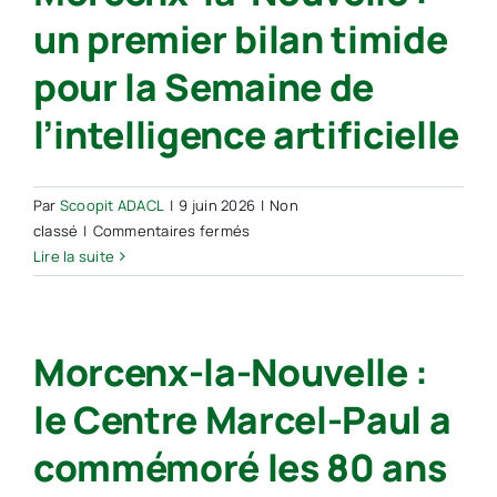
trajets
un premier bilan timide
gratuits
pour
pour la Semaine de
aider
les
l’intelligence artificielle
plus
fragiles,
à
Par
Scoopit ADACL
|
9 juin 2026
|
Non
Morcenx
sur
classé
|
Commentaires fermés
dans
Morcenx-
Lire la suite
les
la-
Landes
Nouvelle :
–
un
ICI
Morcenx-la-Nouvelle :
premier
bilan
le Centre Marcel-Paul a
timide
pour
commémoré les 80 ans
la
Semaine