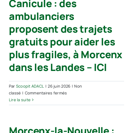
Canicule : des
de
ambulanciers
Pau,
enfance
proposent des trajets
et
électricité
gratuits pour aider les
au
menu
plus fragiles, à Morcenx
du
Conseil
dans les Landes – ICI
municipal
Par
Scoopit ADACL
|
26 juin 2026
|
Non
sur
classé
|
Commentaires fermés
Canicule :
Lire la suite
des
ambulanciers
proposent
Morcenx-la-Nouvelle :
des