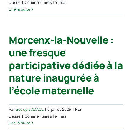
sur
classé
|
Commentaires fermés
Landes.
Lire la suite
Maison
détruite
par
Morcenx-la-Nouvelle :
un
incendie
une fresque
à
Morcenx :
participative dédiée à la
un
des
nature inaugurée à
habitants
dans
l’école maternelle
l’attente
d’une
solution
Par
Scoopit ADACL
|
6 juillet 2026
|
Non
de
sur
classé
|
Commentaires fermés
relogement
Morcenx-
Lire la suite
la-