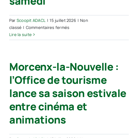
samedi
Par
Scoopit ADACL
|
15 juillet 2026
|
Non
sur
classé
|
Commentaires fermés
Morcenx-
Lire la suite
la-
Nouvelle :
l’épicerie
Morcenx-la-Nouvelle :
sociale
Sans
l’Office de tourisme
Façon
ouvre
lance sa saison estivale
ses
portes
entre cinéma et
samedi
animations