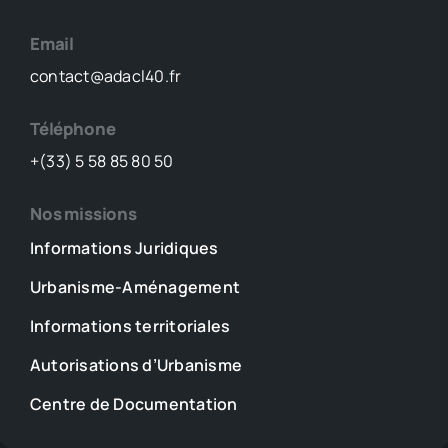
venir
Email
contact@adacl40.fr
Téléphone
+(33) 5 58 85 80 50
Nos missions
Informations Juridiques
Urbanisme-Aménagement
Informations territoriales
Autorisations d’Urbanisme
Centre de Documentation