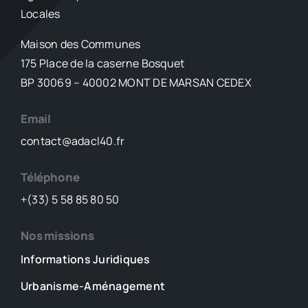
Locales
leaders
de
Maison des Communes
la
175 Place de la caserne Bosquet
CR
47
BP 30069 – 40002 MONT DE MARSAN CEDEX
à
nouveau
Email
convoqués
contact@adacl40.fr
devant
la
Cour
Téléphone
des
+(33) 5 58 85 80 50
comptes
en
Nos missions
juillet
Informations Juridiques
Urbanisme-Aménagement