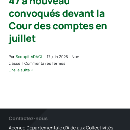
47 à nouveau
convoqués devant la
Cour des comptes en
juillet
Par
Scoopit ADACL
|
17 juin 2026
|
Non
sur
classé
|
Commentaires fermés
Lac
Lire la suite
de
Caussade,
plan
de
relance
de
l’élevage :
Contactez-nous
les
Agence Départementale d’Aide aux Collectivités
ex-