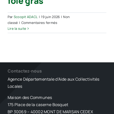
foie gras
Par
Scoopit ADACL
|
19 juin 2026
|
Non
sur
classé
|
Commentaires fermés
Bataille
Lire la suite
autour
de
l’héritage
Labeyrie,
l’ancien
empereur
du
Contactez-nous
foie
Agence Départementale d’Aide aux Collectivités
gras
Locales
Maison des Communes
175 Place de la caserne Bosquet
BP 30069 – 40002 MONT DE MARSAN CEDEX