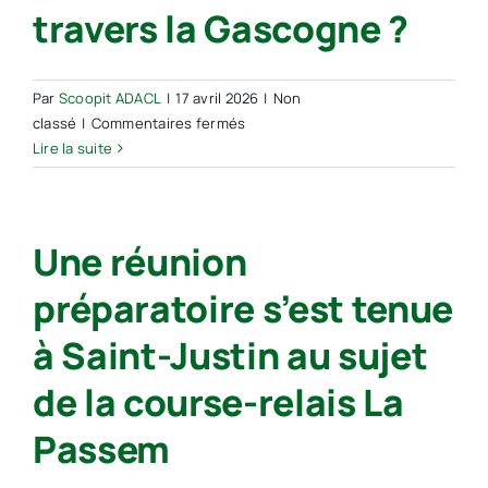
travers la Gascogne ?
Par
Scoopit ADACL
|
17 avril 2026
|
Non
sur
classé
|
Commentaires fermés
Qu’est-
Lire la suite
ce
que
La
Une réunion
Passem,
cette
préparatoire s’est tenue
course
occitane
à Saint-Justin au sujet
qui
va
de la course-relais La
parcourir
2 000 kilomètres
Passem
à
travers