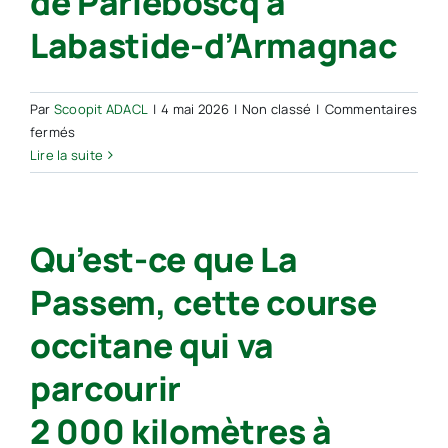
de Parleboscq à
Labastide-d’Armagnac
Par
Scoopit ADACL
|
4 mai 2026
|
Non classé
|
Commentaires
sur
fermés
Landes
Lire la suite
d’Armagnac :
La
Passem
Qu’est-ce que La
va
traverser
Passem, cette course
quatorze
communes,
occitane qui va
de
Parleboscq
parcourir
à
Labastide-
2 000 kilomètres à
d’Armagnac