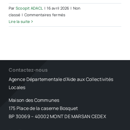
la
Par
Scoopit ADACL
|
16 avril 2026
|
Non
Gascogne ?
sur
classé
|
Commentaires fermés
Une
Lire la suite
réunion
préparatoire
s’est
tenue
à
Saint-
Justin
Contactez-nous
au
Agence Départementale d’Aide aux Collectivités
sujet
Locales
de
la
Maison des Communes
course-
175 Place de la caserne Bosquet
relais
La
BP 30069 – 40002 MONT DE MARSAN CEDEX
Passem