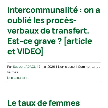
guide
Intercommunalité : on a
de
l’intercommunalité
oublié les procès-
2026
verbaux de transfert.
Est-ce grave ? [article
et VIDEO]
Par
Scoopit ADACL
|
7 mai 2026
|
Non classé
|
Commentaires
sur
fermés
Intercommunalité
Lire la suite
:
on
a
Le taux de femmes
oublié
les