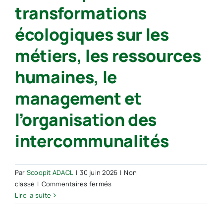
transformations
l’intercommunalité
:
écologiques sur les
la
maîtrise
métiers, les ressources
d’une
coopération
humaines, le
choisie,
lisible
management et
et
tournée
l’organisation des
vers
le
intercommunalités
service
rendu
aux
Par
Scoopit ADACL
|
30 juin 2026
|
Non
communes
sur
classé
|
Commentaires fermés
et
Doc
Lire la suite
aux
–
habitants
Impacts