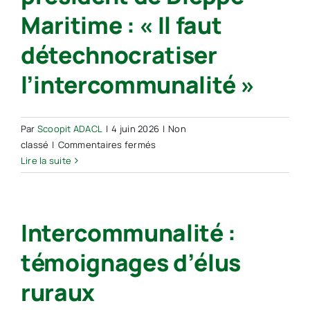
de
Maritime : « Il faut
territoire
détechnocratiser
l’intercommunalité »
Par
Scoopit ADACL
|
4 juin 2026
|
Non
sur
classé
|
Commentaires fermés
Entretien
Lire la suite
avec
Sébastien
Jumel,
Intercommunalité :
président
de
témoignages d’élus
Dieppe-
Maritime
ruraux
:
«