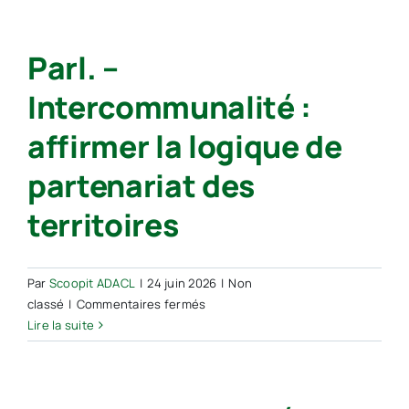
–
25
Parl. –
juin
à
Intercommunalité :
14h30
Réussir
affirmer la logique de
son
pacte
partenariat des
de
gouvernance
territoires
:
construire
une
Par
Scoopit ADACL
|
24 juin 2026
|
Non
relation
sur
classé
|
Commentaires fermés
de
Parl.
Lire la suite
confiance
–
entre
Intercommunalité
les
:
communes
affirmer