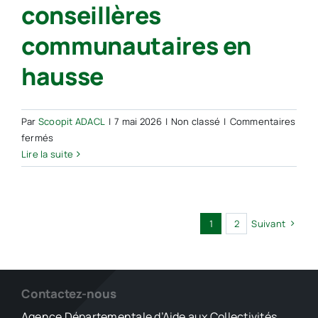
conseillères
procès-
verbaux
communautaires en
de
transfert.
hausse
Est-
ce
grave
Par
Scoopit ADACL
|
7 mai 2026
|
Non classé
|
Commentaires
?
sur
fermés
[article
Le
Lire la suite
et
taux
VIDEO]
de
femmes
conseillères
1
2
Suivant
communautaires
en
hausse
Contactez-nous
Agence Départementale d’Aide aux Collectivités