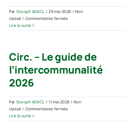
Il
faut
Par
Scoopit ADACL
|
29 mai 2026
|
Non
détechnocratiser
sur
classé
|
Commentaires fermés
l’intercommunalité
Intercommunalité
Lire la suite
»
:
témoignages
d’élus
Circ. – Le guide de
ruraux
l’intercommunalité
2026
Par
Scoopit ADACL
|
11 mai 2026
|
Non
sur
classé
|
Commentaires fermés
Circ.
Lire la suite
–
Le