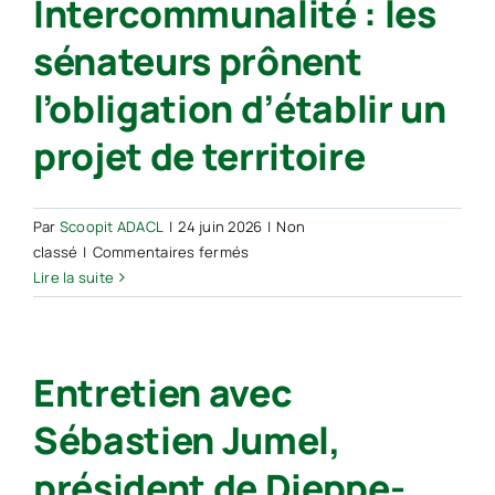
Intercommunalité : les
et
la
leur
sénateurs prônent
logique
intercommunalité
de
l’obligation d’établir un
partenariat
des
projet de territoire
territoires
Par
Scoopit ADACL
|
24 juin 2026
|
Non
sur
classé
|
Commentaires fermés
Intercommunalité
Lire la suite
:
les
sénateurs
Entretien avec
prônent
l’obligation
Sébastien Jumel,
d’établir
un
président de Dieppe-
projet