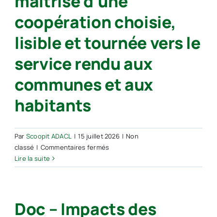
maîtrise d’une
coopération choisie,
lisible et tournée vers le
service rendu aux
communes et aux
habitants
Par
Scoopit ADACL
|
15 juillet 2026
|
Non
sur
classé
|
Commentaires fermés
Parl.
Lire la suite
–
Conditions
de
Doc – Impacts des
réussite
de