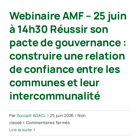
des
Webinaire AMF – 25 juin
transformations
écologiques
à 14h30 Réussir son
sur
les
pacte de gouvernance :
métiers,
les
construire une relation
ressources
humaines,
de confiance entre les
le
management
communes et leur
et
l’organisation
intercommunalité
des
intercommunalités
Par
Scoopit ADACL
|
25 juin 2026
|
Non
sur
classé
|
Commentaires fermés
Webinaire
Lire la suite
AMF