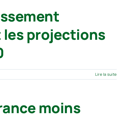
lissement
 les projections
0
Lire la suite
France moins