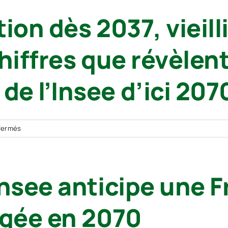
visé
1,4 %
ion dès 2037, vieil
par
sur
une
un
attaque
trimestre
hiffres que révèlent
informatique,
et
12 800 personnes
de
affectées
2,1 %
e l’Insee d’ici 207
sur
un
an
sur
fermés
Baisse
de
population
Insee anticipe une 
dès
2037,
vieillissement
âgée en 2070
accéléré
…