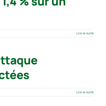
1,4 % sur un
Lire la suite
attaque
ectées
Lire la suite