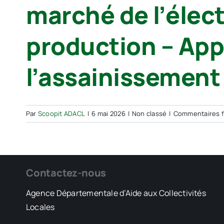
marché de l’électr
production – Appl
l’assainissement
Par
Scoopit ADACL
|
6 mai 2026
|
Non classé
|
Commentaires 
Contactez-nous
Agence Départementale d’Aide aux Collectivités
Locales