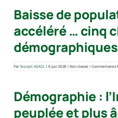
Baisse de populat
accéléré … cinq c
démographiques d
Par
Scoopit ADACL
|
9 juin 2026
|
Non classé
|
Commentaires 
Démographie : l’
peuplée et plus 