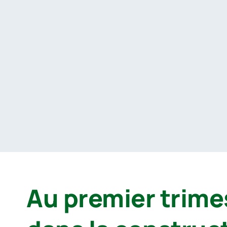
Passer
au
contenu
Au premier trime