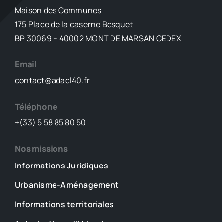
requêtes
Maison des Communes
175 Place de la caserne Bosquet
BP 30069 – 40002 MONT DE MARSAN CEDEX
Email
contact@adacl40.fr
Téléphone
+(33) 5 58 85 80 50
Nos missions
Informations Juridiques
Urbanisme-Aménagement
Informations territoriales