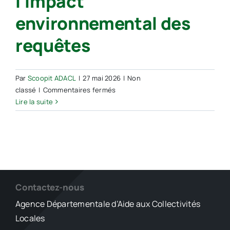
l’impact
environnemental des
requêtes
Par
Scoopit ADACL
|
27 mai 2026
|
Non
sur
classé
|
Commentaires fermés
Intelligence
Lire la suite
artificielle :
l’Arcep
s’inquiète
de
l’opacité
qui
entoure
Contactez-nous
l’impact
Agence Départementale d’Aide aux Collectivités
environnemental
Locales
des