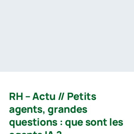
Passer
au
contenu
RH – Actu // Petits
agents, grandes
questions : que sont les