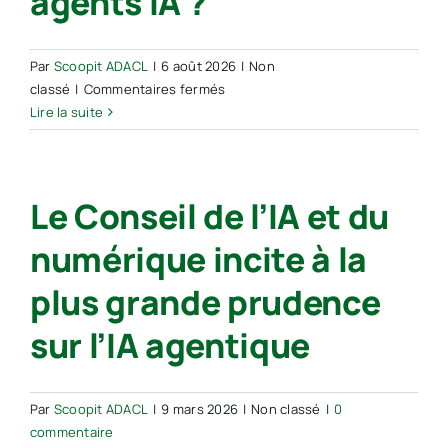
agents IA ?
Par
Scoopit ADACL
|
6 août 2026
|
Non
sur
classé
|
Commentaires fermés
RH
Lire la suite
–
Actu
//
Le Conseil de l’IA et du
Petits
agents,
numérique incite à la
grandes
questions
plus grande prudence
:
que
sur l’IA agentique
sont
les
agents
Par
Scoopit ADACL
|
9 mars 2026
|
Non classé
|
0
IA
commentaire
?