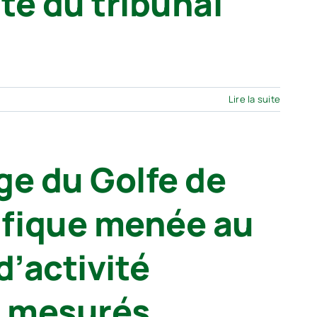
te du tribunal
Lire la suite
ge du Golfe de
ifique menée au
d’activité
é mesurés