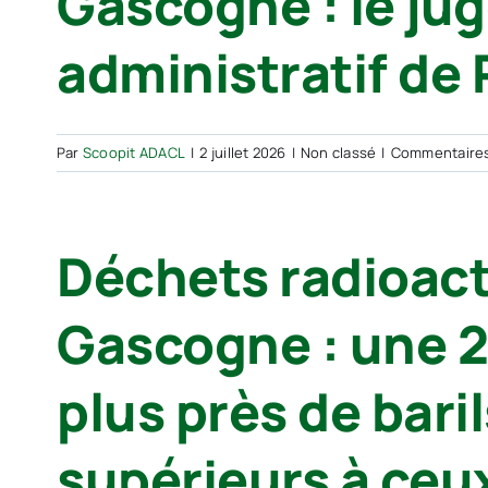
Gascogne : le ju
administratif de P
Par
Scoopit ADACL
|
2 juillet 2026
|
Non classé
|
Commentaire
Déchets radioact
Gascogne : une 
plus près de baril
supérieurs à ceu