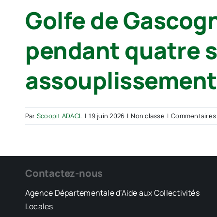
Golfe de Gascogne
pendant quatre s
assouplissements
Par
Scoopit ADACL
|
19 juin 2026
|
Non classé
|
Commentaires
Contactez-nous
Agence Départementale d’Aide aux Collectivités
Locales