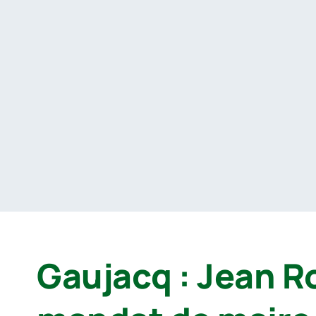
Passer
au
contenu
Gaujacq : Jean R