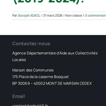
Par
Scoopit ADACL
|
31 mars 2026
|
Non classé
|
0 commentair
Contactez-nous
Agence Départementale d’Aide aux Collectivités
Locales
Maison des Communes
175 Place de la caserne Bosquet
BP 30069 – 40002 MONT DE MARSAN CEDEX
Email
contact@adacl40.fr