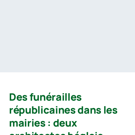
Passer
au
contenu
Des funérailles
républicaines dans les
mairies : deux