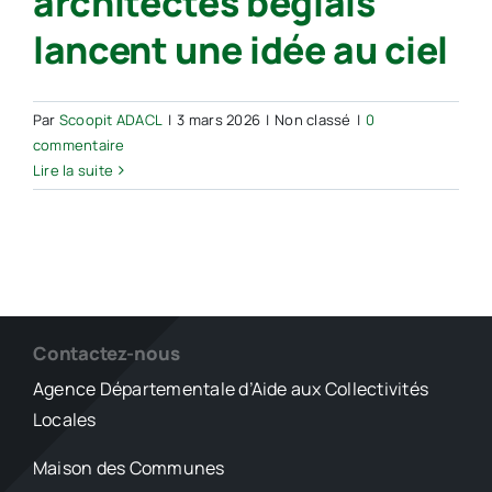
architectes béglais
lancent une idée au ciel
Par
Scoopit ADACL
|
3 mars 2026
|
Non classé
|
0
commentaire
Lire la suite
Contactez-nous
Agence Départementale d’Aide aux Collectivités
Locales
Maison des Communes