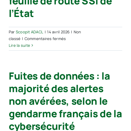
feuille de route SSI de
l’État
Par
Scoopit ADACL
|
14 avril 2026
|
Non
sur
classé
|
Commentaires fermés
La
Lire la suite
lutte
contre
les
Fuites de données : la
fuites
de
majorité des alertes
données,
priorité
non avérées, selon le
de
la
gendarme français de la
nouvelle
feuille
cybersécurité
de