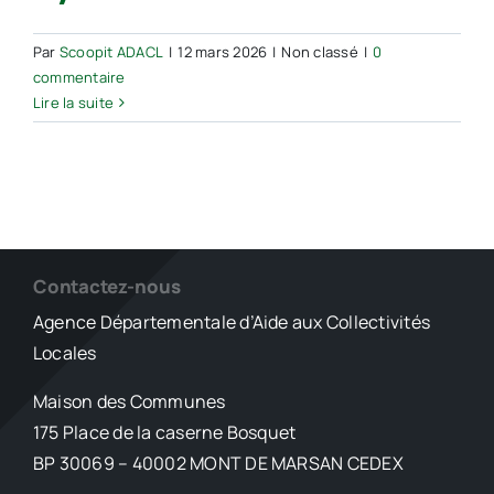
route
SSI
Par
Scoopit ADACL
|
12 mars 2026
|
Non classé
|
0
de
commentaire
l’État
Lire la suite
Contactez-nous
Agence Départementale d’Aide aux Collectivités
Locales
Maison des Communes
175 Place de la caserne Bosquet
BP 30069 – 40002 MONT DE MARSAN CEDEX