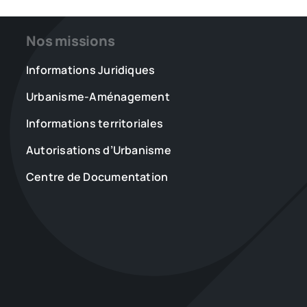
kids » :
le
un
développement
Nos missions
rapport
des
alerte
espaces
Informations Juridiques
sur
«
l’invisibilisation
no
Urbanisme-Aménagement
des
kids
enfants
»
Informations territoriales
dans
l’espace
Autorisations d’Urbanisme
public
Centre de Documentation