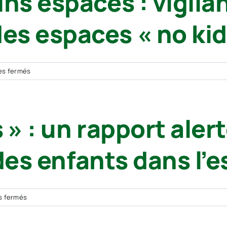
ns espaces : vigilan
s espaces « no kid
sur
es fermés
JORF
–
Recommandations
 » : un rapport alert
contre
l’exclusion
des
 des enfants dans l’
mineurs
de
certains
espaces
sur
s fermés
:
Espaces
vigilance
« no
sur