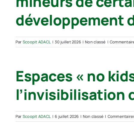
mineurs de certai
développement de
Par
Scoopit ADACL
|
30 juillet 2026
|
Non classé
|
Commentair
Espaces « no kids
l’invisibilisation
Par
Scoopit ADACL
|
6 juillet 2026
|
Non classé
|
Commentaire