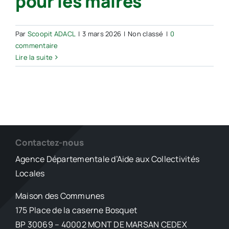
pour les maires
Par
Scoopit ADACL
|
3 mars 2026
|
Non classé
|
0
commentaire
Lire la suite
Contactez-nous
Agence Départementale d’Aide aux Collectivités
Locales
Maison des Communes
175 Place de la caserne Bosquet
BP 30069 – 40002 MONT DE MARSAN CEDEX