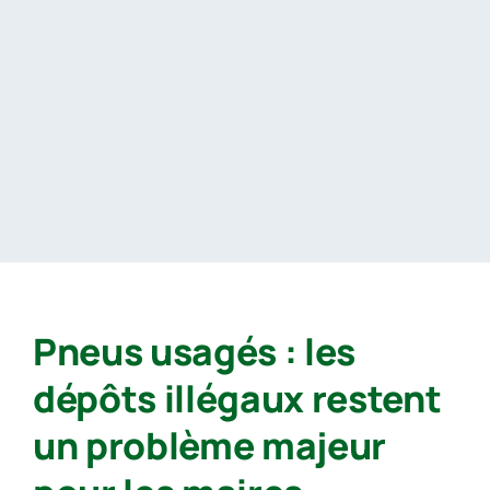
Passer
au
contenu
Pneus usagés : les
dépôts illégaux restent
un problème majeur