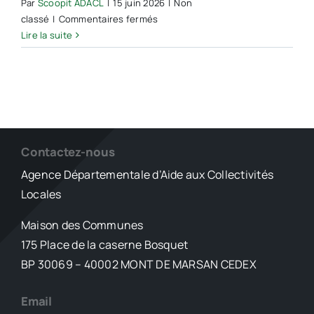
Par
Scoopit ADACL
|
15 juin 2026
|
Non
sur
classé
|
Commentaires fermés
Pas
Lire la suite
encore
sorti
de
terre,
le
projet
de
Contactez-nous
data
Agence Départementale d’Aide aux Collectivités
center
Locales
géant
en
Maison des Communes
Gironde
175 Place de la caserne Bosquet
inquiète
déjà
BP 30069 – 40002 MONT DE MARSAN CEDEX
les
habitants
Email