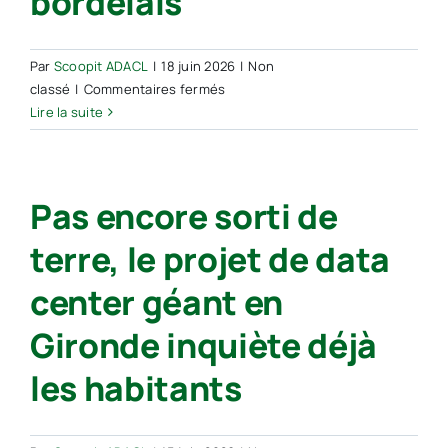
bordelais
Par
Scoopit ADACL
|
18 juin 2026
|
Non
sur
classé
|
Commentaires fermés
Gironde :
Lire la suite
ce
data
center
Pas encore sorti de
géant
qui
terre, le projet de data
pourrait
voir
center géant en
le
jour
Gironde inquiète déjà
avant
le
les habitants
projet
bordelais