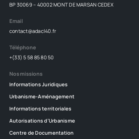
un
BP 30069 – 40002 MONT DE MARSAN CEDEX
métier
!
Email
(mars
contact@adacl40.fr
2026)
Téléphone
+(33) 5 58 85 80 50
Nos missions
Informations Juridiques
Urbanisme-Aménagement
Informations territoriales
Autorisations d’Urbanisme
Centre de Documentation