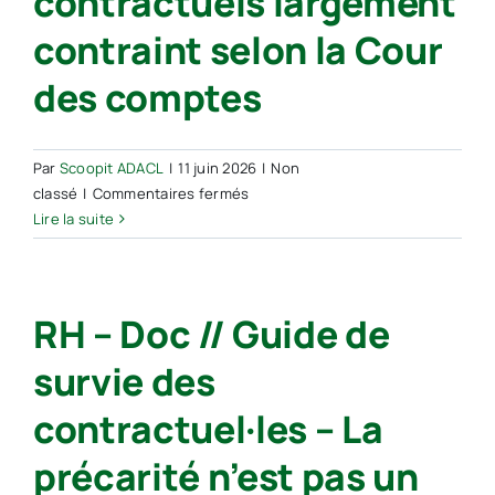
contractuels largement
contraint selon la Cour
des comptes
Par
Scoopit ADACL
|
11 juin 2026
|
Non
sur
classé
|
Commentaires fermés
Dans
Lire la suite
la
fonction
publique
RH – Doc // Guide de
territoriale,
un
survie des
recours
aux
contractuel·les – La
contractuels
largement
précarité n’est pas un
contraint