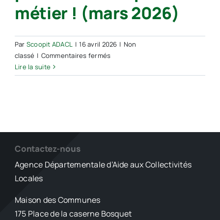
selon
métier ! (mars 2026)
la
Cour
des
Par
Scoopit ADACL
|
16 avril 2026
|
Non
comptes
sur
classé
|
Commentaires fermés
RH
Lire la suite
–
Doc
//
Guide
de
survie
des
Contactez-nous
contractuel·les
Agence Départementale d’Aide aux Collectivités
–
Locales
La
précarité
Maison des Communes
n’est
175 Place de la caserne Bosquet
pas