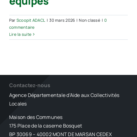
équipes
Par
Scoopit ADACL
|
30 mars 2026
|
Non classé
|
0
commentaire
Lire la suite
Contactez-nous
Agence Départementale d’Aide aux Collectivités
Locales
Maison des Communes
175 Place de la caserne Bosquet
BP 30069 – 40002 MONT DE MARSAN CEDEX