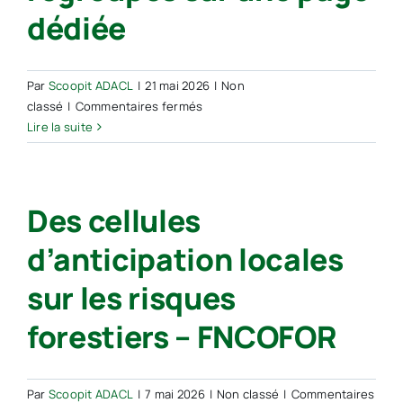
le
dédiée
littoral
français
Par
Scoopit ADACL
|
21 mai 2026
|
Non
sur
classé
|
Commentaires fermés
Changement
Lire la suite
climatique
:
tous
Des cellules
les
outils
d’anticipation locales
de
Météo-
sur les risques
France
destinés
forestiers – FNCOFOR
aux
élus
regroupés
Par
Scoopit ADACL
|
7 mai 2026
|
Non classé
|
Commentaires
sur