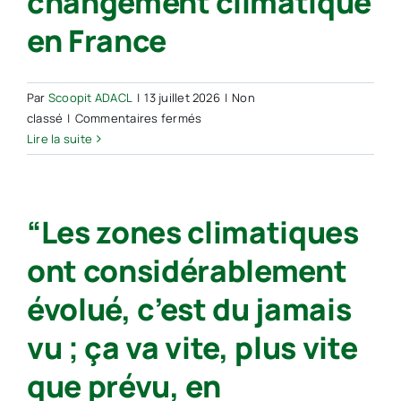
changement climatique
en France
Par
Scoopit ADACL
|
13 juillet 2026
|
Non
sur
classé
|
Commentaires fermés
Le
Lire la suite
gouvernement
dresse
un
“Les zones climatiques
premier
bilan
ont considérablement
annuel
des
évolué, c’est du jamais
impacts
du
vu ; ça va vite, plus vite
changement
climatique
que prévu, en
en