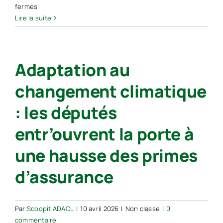
sur
fermés
une
Des
Lire la suite
page
cellules
dédiée
d’anticipation
locales
Adaptation au
sur
les
changement climatique
risques
forestiers
: les députés
–
FNCOFOR
entr’ouvrent la porte à
une hausse des primes
d’assurance
Par
Scoopit ADACL
|
10 avril 2026
|
Non classé
|
0
commentaire