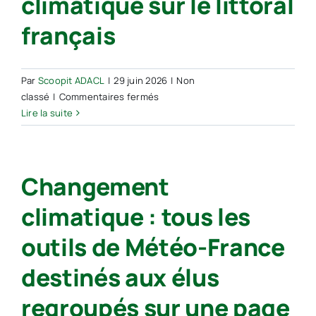
climatique sur le littoral
;
ça
français
va
vite,
plus
Par
Scoopit ADACL
|
29 juin 2026
|
Non
vite
sur
classé
|
Commentaires fermés
que
Actu
Lire la suite
prévu,
–
en
Une
particulier
application
au
Changement
web
printemps”
pour
Vincent
climatique : tous les
découvrir
Cailliez,
les
climatologue
outils de Météo-France
effets
du
destinés aux élus
changement
climatique
regroupés sur une page
sur