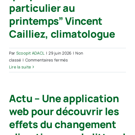
France
particulier au
printemps” Vincent
Cailliez, climatologue
Par
Scoopit ADACL
|
29 juin 2026
|
Non
sur
classé
|
Commentaires fermés
“Les
Lire la suite
zones
climatiques
ont
Actu – Une application
considérablement
évolué,
web pour découvrir les
c’est
du
effets du changement
jamais
vu