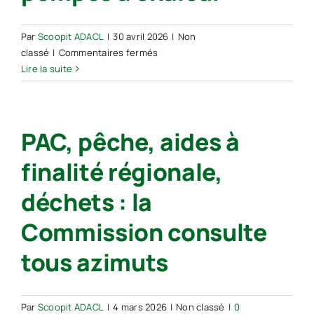
d’énergie
Par
Scoopit ADACL
|
30 avril 2026
|
Non
sur
classé
|
Commentaires fermés
Certificats
Lire la suite
d’économies
d’énergie
:
PAC, pêche, aides à
vers
des
finalité régionale,
contrôles
renforcés
déchets : la
pour
les
Commission consulte
pompes
à
tous azimuts
chaleur
Par
Scoopit ADACL
|
4 mars 2026
|
Non classé
|
0