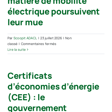
matière de mobilité
électrique poursuivent
leur mue
Par
Scoopit ADACL
|
23 juillet 2026
|
Non
sur
classé
|
Commentaires fermés
Certificats
Lire la suite
d’économies
d’énergie
:
Certificats
les
bonifications
d’économies d’énergie
en
matière
(CEE) : le
de
mobilité
gouvernement
électrique