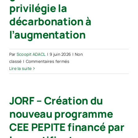
poursuivent
privilégie la
leur
mue
décarbonation à
l’augmentation
Par
Scoopit ADACL
|
9 juin 2026
|
Non
sur
classé
|
Commentaires fermés
Certificats
Lire la suite
d’économies
d’énergie
(CEE) :
JORF – Création du
le
gouvernement
nouveau programme
privilégie
la
CEE PEPITE financé par
décarbonation
à