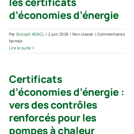
les certificats
l’augmentation
d’économies d’énergie
Par
Scoopit ADACL
|
2 juin 2026
|
Non classé
|
Commentaires
sur
fermés
JORF
Lire la suite
–
Création
du
Certificats
nouveau
programme
d’économies d’énergie :
CEE
PEPITE
vers des contrôles
financé
par
renforcés pour les
les
certificats
pompes à chaleur
d’économies