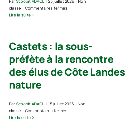
Par
Scoopit ADACL
|
23 juillet 2026
|
Non
sur
classé
|
Commentaires fermés
Landes :
Lire la suite
un
camion
de
Castets : la sous-
transport
d’oxygène
préfète à la rencontre
liquide
explose
des élus de Côte Landes
près
d’une
nature
usine
et
de
Par
Scoopit ADACL
|
15 juillet 2026
|
Non
l’A63,
sur
classé
|
Commentaires fermés
5 000
Castets :
Lire la suite
mètres
la
carrés
sous-
partent