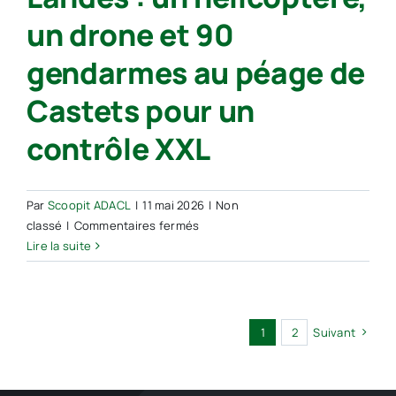
visiteurs
un drone et 90
prennent
le
gendarmes au péage de
temps
d’observer
Castets pour un
tous
les
contrôle XXL
petits
détails » :
un
Par
Scoopit ADACL
|
11 mai 2026
|
Non
nouveau
sur
classé
|
Commentaires fermés
musée
Landes :
Lire la suite
dédié
un
aux
hélicoptère,
Lego
un
ouvre
drone
ses
1
2
Suivant
et
portes
90
gendarmes