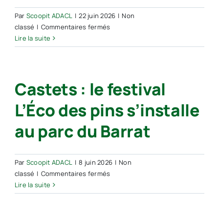
du
Par
Scoopit ADACL
|
22 juin 2026
|
Non
village
sur
classé
|
Commentaires fermés
Castets :
Lire la suite
les
futurs
élèves
Castets : le festival
de
petite
L’Éco des pins s’installe
section
préparent
au parc du Barrat
déjà
leur
rentrée
Par
Scoopit ADACL
|
8 juin 2026
|
Non
sur
classé
|
Commentaires fermés
Castets :
Lire la suite
le
festival
L’Éco