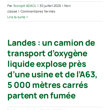
Par
Scoopit ADACL
|
30 juillet 2026
|
Non
sur
classé
|
Commentaires fermés
Castets :
Lire la suite
la
mairie
accueillera
Landes : un camion de
bientôt
une
transport d’oxygène
agence
postale
liquide explose près
d’une usine et de l’A63,
5 000 mètres carrés
partent en fumée