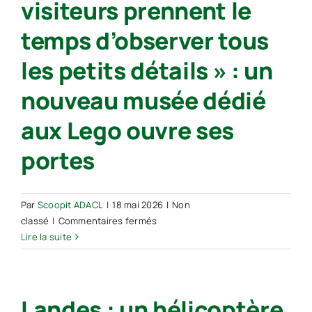
visiteurs prennent le
de
conduire
temps d’observer tous
pour
les
les petits détails » : un
jeunes
nouveau musée dédié
aux Lego ouvre ses
portes
Par
Scoopit ADACL
|
18 mai 2026
|
Non
sur
classé
|
Commentaires fermés
Castets.
Lire la suite
« Nous
voulons
que
Landes : un hélicoptère,
les