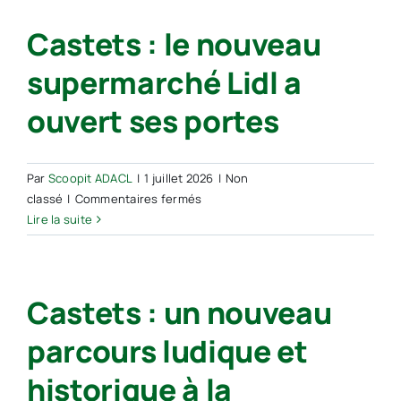
préfète
en
Castets : le nouveau
à
fumée
la
supermarché Lidl a
rencontre
des
ouvert ses portes
élus
de
Côte
Landes
Par
Scoopit ADACL
|
1 juillet 2026
|
Non
nature
sur
classé
|
Commentaires fermés
Castets :
Lire la suite
le
nouveau
supermarché
Castets : un nouveau
Lidl
a
parcours ludique et
ouvert
ses
historique à la
portes