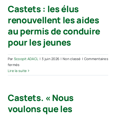
Castets : les élus
des
pins
renouvellent les aides
s’installe
au
au permis de conduire
parc
du
pour les jeunes
Barrat
Par
Scoopit ADACL
|
3 juin 2026
|
Non classé
|
Commentaires
sur
fermés
Castets :
Lire la suite
les
élus
renouvellent
Castets. « Nous
les
aides
voulons que les
au
permis