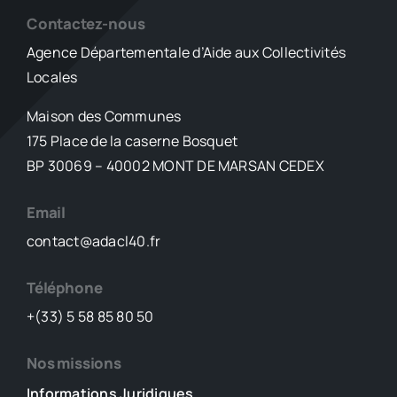
au
Contactez-nous
péage
Agence Départementale d’Aide aux Collectivités
de
Castets
Locales
pour
un
Maison des Communes
contrôle XXL
175 Place de la caserne Bosquet
BP 30069 – 40002 MONT DE MARSAN CEDEX
Email
contact@adacl40.fr
Téléphone
+(33) 5 58 85 80 50
Nos missions
Informations Juridiques