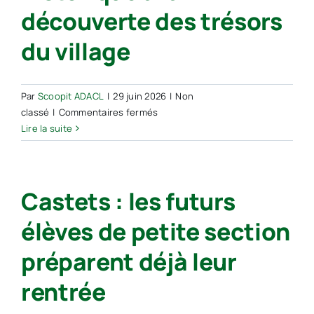
découverte des trésors
du village
Par
Scoopit ADACL
|
29 juin 2026
|
Non
sur
classé
|
Commentaires fermés
Castets :
Lire la suite
un
nouveau
parcours
Castets : les futurs
ludique
et
élèves de petite section
historique
à
préparent déjà leur
la
découverte
rentrée
des
trésors