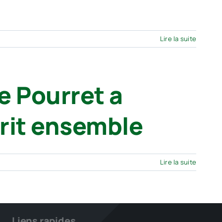
Lire la suite
e Pourret a
crit ensemble
Lire la suite
Liens rapides