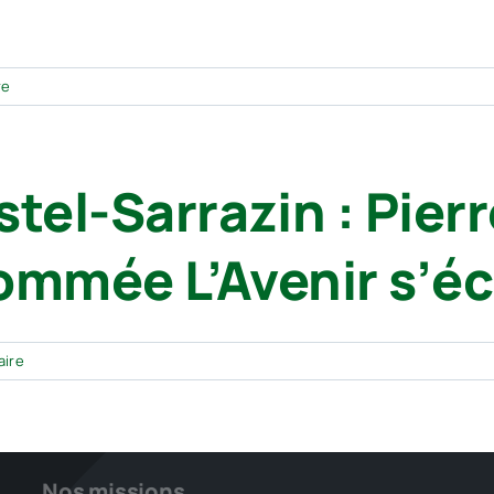
re
tel-Sarrazin : Pierr
nommée L’Avenir s’é
aire
Nos missions