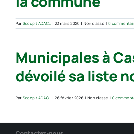
la commune
Par
Scoopit ADACL
|
23 mars 2026
|
Non classé
|
0 commentai
Municipales à Cas
dévoilé sa liste 
Par
Scoopit ADACL
|
26 février 2026
|
Non classé
|
0 comment
Contactez-nous