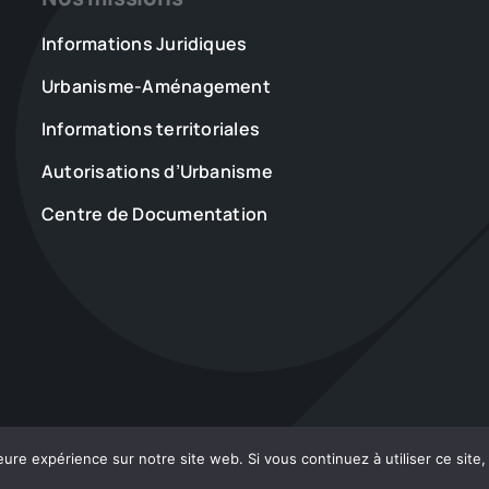
ne
Informations Juridiques
nous
aide
Urbanisme-Aménagement
pas
forcément
Informations territoriales
à
être
Autorisations d’Urbanisme
mieux informés
Centre de Documentation
eure expérience sur notre site web. Si vous continuez à utiliser ce sit
26 ADACL • Tout droits réservés •
Mentions Légales
•
Accessibilité