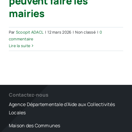
peuvent faire les
mairies
Par
Scoopit ADACL
|
12 mars 2026
|
Non classé
|
0
commentaire
Lire la suite
Contactez-nous
Agence Départementale d’Aide aux Collectivités
Locales
Maison des Communes