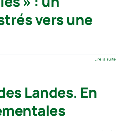
es » : un
strés vers une
Lire la suite
des Landes. En
tementales