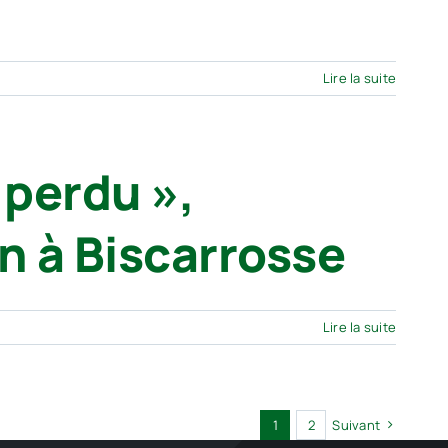
Lire la suite
 perdu »,
n à Biscarrosse
Lire la suite
1
2
Suivant