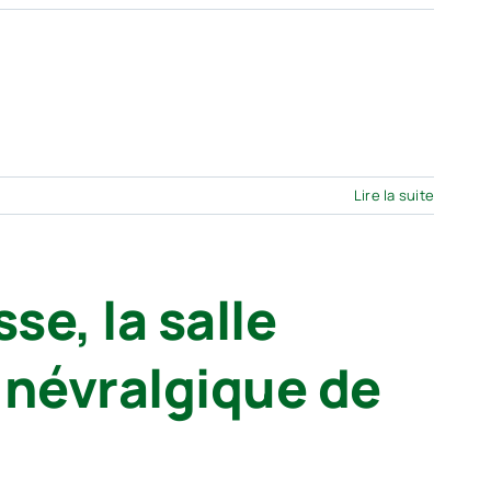
e
Lire la suite
se, la salle
 névralgique de