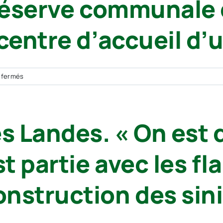
 réserve communale d
des
« Cela
sinistrés
me
 centre d’accueil d’
paraît
normal
d’aider » :
le
sur
 fermés
Secours
Biscarrosse :
populaire
La
au
réserve
service
s Landes. « On est d
communale
des
de
Biscarrossais
Sécurité
t partie avec les fl
civile
est
mobilisée
nstruction des sini
au
centre
d’accueil