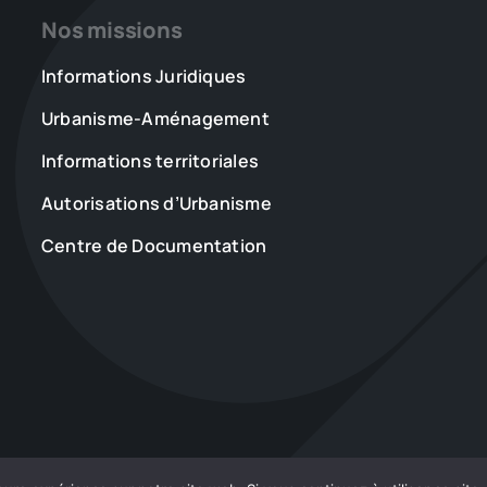
tout
flammes » :
Nos missions
perdu »,
la
témoigne
douloureuse
Informations Juridiques
Thierry
reconstruction
Urbanisme-Aménagement
Soulage,
des
électricien
sinistrés
Informations territoriales
à
de
Biscarrosse
Biscarrosse
Autorisations d’Urbanisme
Centre de Documentation