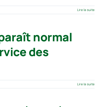
Lire la suite
paraît normal
ervice des
Lire la suite