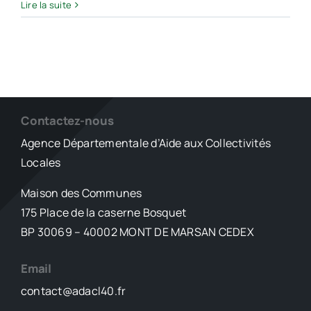
Bail
Lire la suite
commercial
sur
le
domaine
public
:
nullité
Contactez-nous
absolue,
Agence Départementale d’Aide aux Collectivités
mais
Locales
restitution
en
Maison des Communes
valeur
175 Place de la caserne Bosquet
de
l’occupation
BP 30069 – 40002 MONT DE MARSAN CEDEX
Email
contact@adacl40.fr