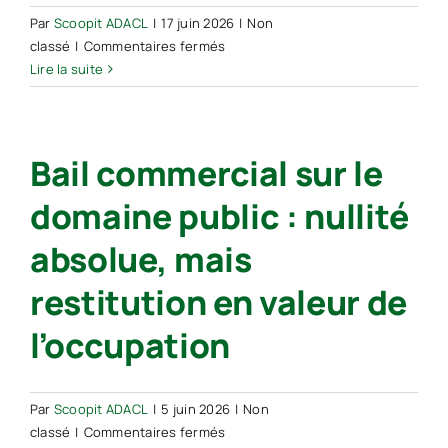
Par
Scoopit ADACL
|
17 juin 2026
|
Non
sur
classé
|
Commentaires fermés
Le
Lire la suite
bail
commercial
conclu
Bail commercial sur le
sur
le
domaine public : nullité
domaine
public
absolue, mais
est
nul
restitution en valeur de
l’occupation
Par
Scoopit ADACL
|
5 juin 2026
|
Non
sur
classé
|
Commentaires fermés