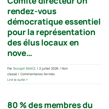
Comité directeur Un
rendez-vous
démocratique essentiel
pour la représentation
des élus locaux en
nove…
Par
Scoopit ADACL
|
2 juillet 2026
|
Non
sur
classé
|
Commentaires fermés
Renouvellement
Lire la suite
des
instances
de
80 % des membres du
l’AMF
: