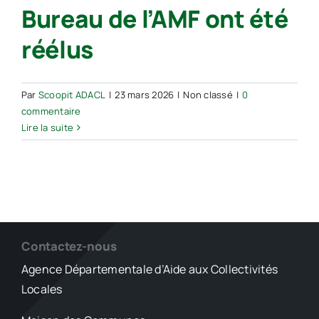
Bureau de l’AMF ont été
Présidence,
Bureau
réélus
et
Comité
directeur
Un
Par
Scoopit ADACL
|
23 mars 2026
|
Non classé
|
0
rendez-
commentaire
vous
Lire la suite
démocratique
essentiel
pour
la
représentation
des
élus
Contactez-nous
locaux
Agence Départementale d’Aide aux Collectivités
en
Locales
nove…